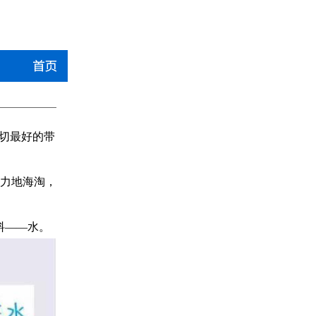
一切最好的带
力地海淘，
料——水。