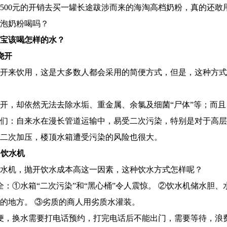
500元的开销去买一罐长途跋涉而来的海淘高档奶粉，真的还敢
泡奶粉喝吗？
宝该喝怎样的水？
烧开
开来饮用，这是大多数人都会采用的简便方式，但是，这种方式
开，却依然无法去除水垢、重金属、余氯及细菌“尸体”等；而
们：自来水在漫长管道运输中，易受二次污染，特别是对于高层
二次加压，楼顶水箱遭受污染的风险也很大。
+饮水机
水机，抛开饮水成本高这一因素，这种饮水方式怎样呢？
全：①水箱“二次污染”和“黑心桶”令人震惊。 ②饮水机储水胆、
的地方。 ③劣质的商人用劣质水灌装。
便，换水需要打电话预约，打完电话后不能出门，需要等待，浪