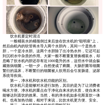
饮水机要定时清洁
一般桶装水的桶颈倒过来后放在饮水机的“聪明座”上，
然后由机内的软管将水导入两个水胆内，其间一个是热水
胆，一个是冷水胆。这两个水胆除了出冷热水外，它还可起
到沉积水中杂质的作用。大家一般不断重复替换桶装水，却
忽略了饮水机内胆还存有近1000毫升的水，这些水中就会躲
藏致病细菌，一朝一夕，自然便成了痢菌、大肠肝菌等细菌
繁衍的温床，不断繁衍的细菌被人饮用后会引发肠道、泌尿
系统等疾病。
第一，净水机和饮水机功能的区别。
饮水机只是能够对水进行加热，其目的是为了让消费者
喝水方便。净水机的重点在于净化自来水的水质，使自来水
能够达到直饮的效果。当然，有的净水机如多伦斯直饮一体
机、也有加热功能，相对于来说，比饮水机更方便、安全。