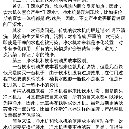
第二，净水机和饮水机的实用性区别。
首先，千滚水问题。饮水机热内胆会反复加热，因此，
饮水机久煮会产生“千滚水”。净水机是现制现饮，比如多伦
斯的直饮一体机都是3秒速热，因此，不会产生危害肠胃健康
的千滚水。
其次，二次污染问题。传统的饮水机内胆超过3个月不清
洗，就会滋生大量细菌、污垢，对水造成 严重的二次污染，
即使是干净的水也会被污染。净水机本来就是净化装置，对
水有净化作用，所有的污染物质都会被截留下来，避免了二
次污染，保证了水的纯净。
第三，净水机和饮水机购买成本区别。
一台饮水机购买成本看起来也就几百块钱，但是几百块
钱只是购买一台机子，由于饮水机没有过滤效果，在使用过
程中还要购买桶装水，桶装水貌似一瓶也不是很贵，但是日
积月累，是一笔不小的费用。
单纯从机器来看，净水机看起来比饮水机贵，但是购买
净水机后，可直接连接自来水管，所有的自来水都可以净化
为纯净水，因此，无需再花钱购买饮水机。虽然后期更换滤
芯要花一部分钱，比如多伦斯净水器这样的品牌，产品整机
质量都是有保障的。
简单来说，净水机和饮水机的使用成本的区别在于，饮
水机需要更换桶装水，净水机需要更换滤芯，但是，值得注