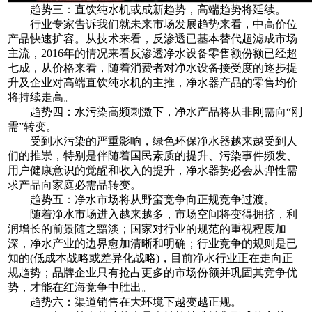
趋势三：直饮纯水机或成新趋势，高端趋势将延续。
行业专家告诉我们就未来市场发展趋势来看，中高价位
产品快速扩容。从技术来看，反渗透已基本替代超滤成市场
主流，2016年的情况来看反渗透净水设备零售额份额已经超
七成，从价格来看，随着消费者对净水设备接受度的逐步提
升及企业对高端直饮纯水机的主推，净水器产品的零售均价
将持续走高。
趋势四：水污染高频刺激下，净水产品将从非刚需向“刚
需”转变。
受到水污染的严重影响，绿色环保净水器越来越受到人
们的推崇，特别是伴随着国民素质的提升、污染事件频发、
用户健康意识的觉醒和收入的提升，净水器势必会从弹性需
求产品向家庭必需品转变。
趋势五：净水市场将从野蛮竞争向正规竞争过渡。
随着净水市场进入越来越多，市场空间将变得拥挤，利
润增长的前景随之黯淡；国家对行业的规范的重视程度加
深，净水产业的边界愈加清晰和明确；行业竞争的规则是已
知的(低成本战略或差异化战略)，目前净水行业正在走向正
规趋势；品牌企业只有抢占更多的市场份额并巩固其竞争优
势，才能在红海竞争中胜出。
趋势六：渠道销售在大环境下越变越正规。