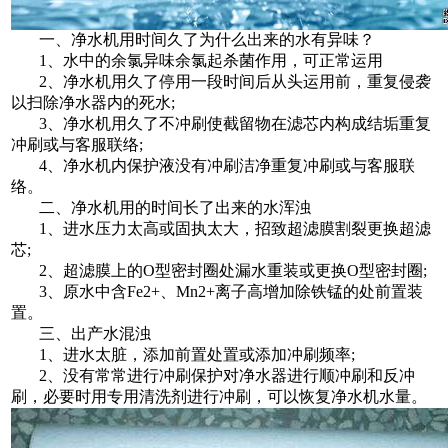
一、净水机用时间久了为什么出来的水有异味？
1、水中的余氯异味余氯起杀菌作用，可正常运用
2、净水机用久了停用一段时间后从头运用前，重复侵袭
以扫除净水器内的死水;
3、净水机用久了不冲刷使截留物在滤芯内构成结垢重复
冲刷或与客服联络;
4、净水机内保护液没有冲刷洁净重复冲刷或与客服联
络。
二、净水机用的时间长了出来的水浑浊
1、进水压力太高或固执太大，招致超滤膜割裂更换超滤
芯;
2、超滤膜上的O型密封圈处漏水重装或更换O型密封圈;
3、原水中含Fe2+、Mn2+离子高增加除铁锰的处前置装
置。
三、出产水混浊
1、进水太脏，添加前置处置或添加冲刷频率;
2、没有常常进行冲刷保护对净水器进行顺冲刷和反冲
刷，必要时用专用清洗剂进行冲刷，可以恢复净水机水量。